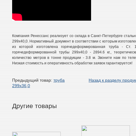
Компания Ренессанс реализует со склада в Санкт-Петербурге стал
299х40,0. Нормативный документ в соответствии с которым изготовлен
из которой изготовлена горячедеформированная труба - Ст. 
горячедеформированной трубы 299х40,0 - 2894.6 кг., теоретическ
количество метров в тонне продукции - 3.8 м. Звоните нам по тел
Низкая стоимость и оперативность обработки заявок гарантируется!
Предыдущий товар:
труба
Назад к разделу проду
299х36,0
Другие товары