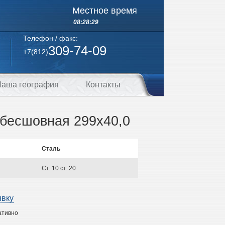
Местное время
08:28:29
Телефон / факс:
309-74-09
+7(812)
аша география
Контакты
бесшовная 299х40,0
Сталь
Ст. 10 ст. 20
явку
ативно