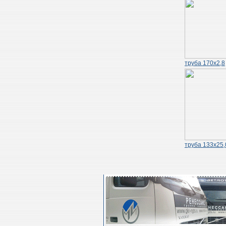
труба 170х2,8
труба 133х25,