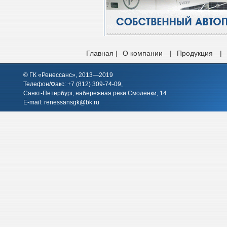
Главная |
О компании
|
Продукция
|
© ГК «Ренессанс», 2013—2019
Телефон/Факс: +7 (812)
309-74-09
,
Санкт-Петербург, набережная реки Смоленки, 14
E-mail:
renessansgk@bk.ru