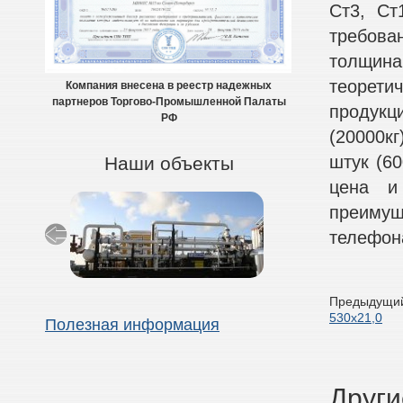
Ст3, Ст
требова
толщина
теоретич
Компания внесена в реестр надежных
партнеров Торгово-Промышленной Палаты
продукци
РФ
(20000кг
штук (60
Наши объекты
цена и
преиму
телефона
Предыдущий
530х21,0
Полезная информация
Други