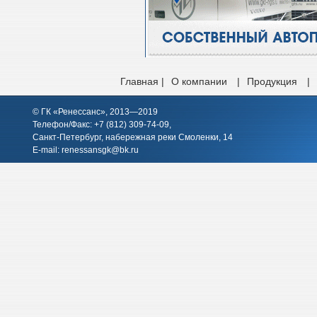
Главная |
О компании
|
Продукция
|
© ГК «Ренессанс», 2013—2019
Телефон/Факс: +7 (812)
309-74-09
,
Санкт-Петербург, набережная реки Смоленки, 14
E-mail:
renessansgk@bk.ru