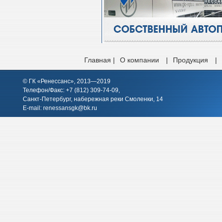
Главная |
О компании
|
Продукция
|
© ГК «Ренессанс», 2013—2019
Телефон/Факс: +7 (812)
309-74-09
,
Санкт-Петербург, набережная реки Смоленки, 14
E-mail:
renessansgk@bk.ru