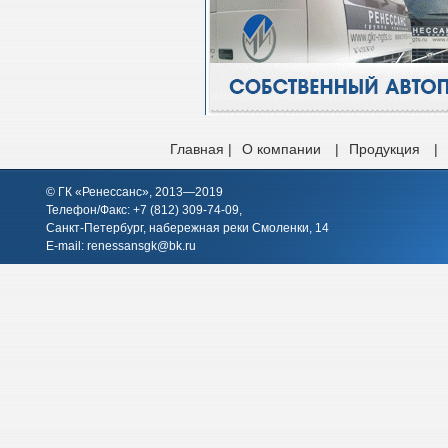
Главная |
О компании
|
Продукция
|
© ГК «Ренессанс», 2013—2019
Телефон/Факс: +7 (812)
309-74-09
,
Санкт-Петербург, набережная реки Смоленки, 14
E-mail:
renessansgk@bk.ru