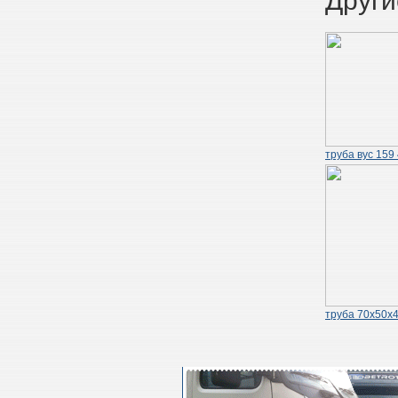
Други
труба вус 159
труба 70х50х4