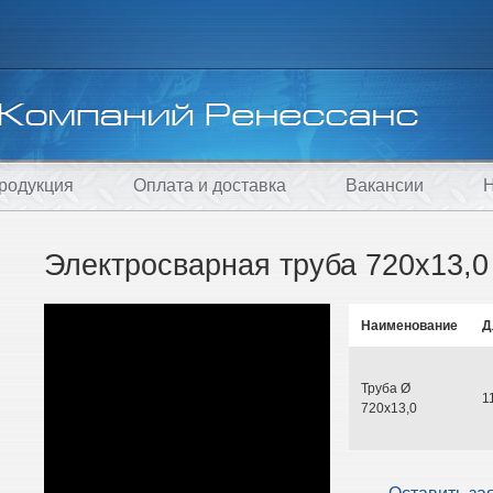
родукция
Оплата и доставка
Вакансии
Н
Электросварная труба 720х13,
Наименование
Д
Труба Ø
1
720х13,0