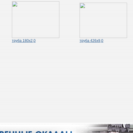
труба 180х2,0
труба 426х9,0