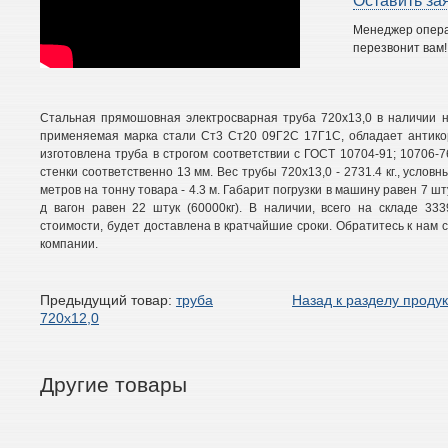
Оставить за
Менеджер опер
перезвонит вам!
Стальная прямошовная электросварная труба 720х13,0 в наличии н
применяемая марка стали Ст3 Ст20 09Г2С 17Г1С, обладает антикор
изготовлена труба в строгом соответствии с ГОСТ 10704-91; 10706-
стенки соответственно 13 мм. Вес трубы 720х13,0 - 2731.4 кг., условны
метров на тонну товара - 4.3 м. Габарит погрузки в машину равен 7 шту
д вагон равен 22 штук (60000кг). В наличии, всего на складе 33
стоимости, будет доставлена в кратчайшие сроки. Обратитесь к нам 
компании.
Предыдущий товар:
труба
Назад к разделу проду
720х12,0
Другие товары