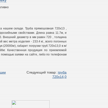
явку
ативно
а нашем складе. Труба прямошовная 720х13 ,
розийными свойствами. Длина равна 11.7м, и
76. Внешний диаметр в мм равен 720 , толщина
й вес метра изделия - 233.4 кг., всего погонных
к (20000кг), габарит погрузки труб 720х13,0 в ж/
398кг. Качественная продукция по приемлемой
с помощью заявки на сайте, либо по телефонам
кции
Следующий товар:
труба
720х14,0