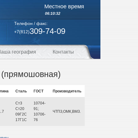
Местное время
06:10:32
Телефон / факс:
309-74-09
+7(812)
аша география
Контакты
0 (прямошовная)
лина
Сталь
ГОСТ
Производитель
Ст3
10704-
Ст20
91;
1.7
ЧТПЗ,ОМК,ВМЗ.
09Г2С
10706-
17Г1С
76