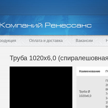
родукция
Оплата и доставка
Вакансии
Н
Труба 1020х6,0 (спиралешовная
Наименование
Г
Г
2
8
Труба Ø
7
1020х6,0
1
1
9