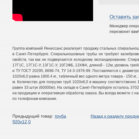
Оставить за
Менеджер опер
перезвонит вам!
Группа компаний Ренессанс реализует продажу стальных спиральнош
в Санкт-Петербурге. Спиральношовные трубы не требуют калибровки
свойств, так как не подвергаются холодному экспандированию. Спи
17Г1С, 17Г1С-У, 13Г1С-У, 10Г2ФБ, 13ХФА, длиной - 12м, уровень тре
и ТУ ГОСТ 20295, 8696-74, ТУ 14-3-1976-99. Поставляются с диаметр
1020х6,0 равна 1800.4 кг., табличный вес одного метра товара - 150 кг.
м. Количество для погрузки труб 1020х6,0 в машину соответственно 11
равен 33 штук (60000кг). На складе в Санкт-Петербурге осталось 370
на продукцию и оперативную обработку заказа. Вы всегда можете с на
по телефонам компании.
Предыдущий товар:
труба
Назад к разделу проду
920х12,0