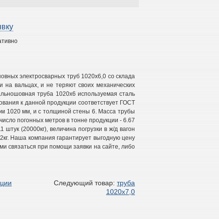
явку
ативно
овных электросварных труб 1020х6,0 со склада
 на вальцах, и не теряют своих механических
ральношовная труба 1020х6 используемая сталь
бования к данной продукции соответствует ГОСТ
ом 1020 мм, и с толщиной стены 6. Масса трубы
, число погонных метров в тонне продукции - 6.67
 штук (20000кг), величина погрузки в ж/д вагон
22кг. Наша компания гарантирует выгодную цену
ми связаться при помощи заявки на сайте, либо
кции
Следующий товар:
труба
1020х7,0