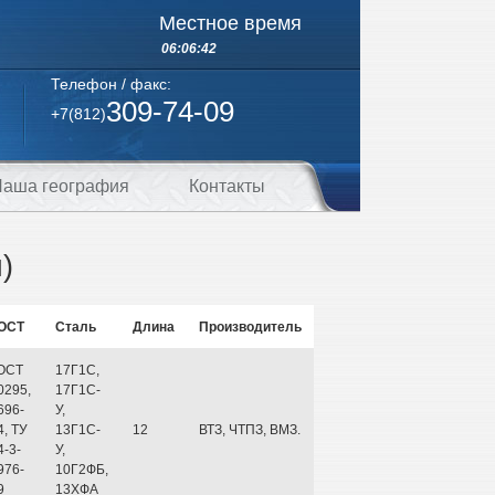
Местное время
06:06:43
Телефон / факс:
309-74-09
+7(812)
аша география
Контакты
)
ОСТ
Сталь
Длина
Производитель
ОСТ
17Г1С,
0295,
17Г1С-
696-
У,
4, ТУ
13Г1С-
12
ВТЗ, ЧТПЗ, ВМЗ.
4-3-
У,
976-
10Г2ФБ,
9
13ХФА