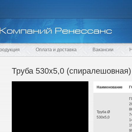
родукция
Оплата и доставка
Вакансии
Н
Труба 530х5,0 (спиралешовная)
Наименование
Г
Г
2
8
Труба Ø
7
530х5,0
1
1
9