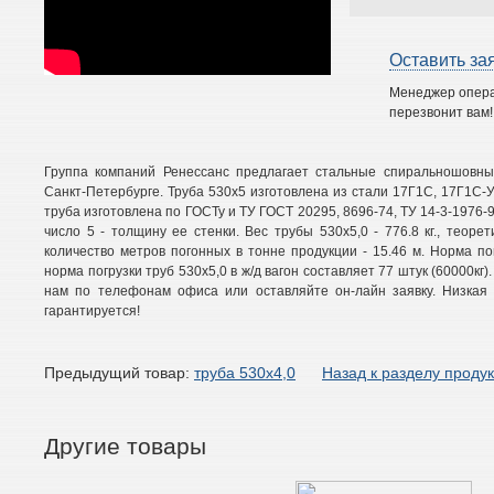
Оставить за
Менеджер опер
перезвонит вам!
Группа компаний Ренессанс предлагает стальные спиральношовны
Санкт-Петербурге. Труба 530х5 изготовлена из стали 17Г1С, 17Г1С-У
труба изготовлена по ГОСТу и ТУ ГОСТ 20295, 8696-74, ТУ 14-3-1976-
число 5 - толщину ее стенки. Вес трубы 530х5,0 - 776.8 кг., теорет
количество метров погонных в тонне продукции - 15.46 м. Норма пог
норма погрузки труб 530х5,0 в ж/д вагон составляет 77 штук (60000кг)
нам по телефонам офиса или оставляйте он-лайн заявку. Низкая 
гарантируется!
Предыдущий товар:
труба 530х4,0
Назад к разделу проду
Другие товары