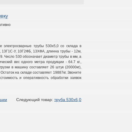
явку
ативно
е электросварные трубы 530х5,0 со склада в
, 13Г1С-У, 10Г2ФБ, 13ХФА, длинна трубы - 12м,
99. Число 530 обозначает диаметр трубы в мм, а
ический вес одного метра продукции - 64.7 кг.,
рузки в машину составляет 26 штук (20000кг),
. Остаток на складе составляет 19887кг. Звоните
стоимость и оперативность обработки заявок
кции
Следующий товар:
труба 530х6,0