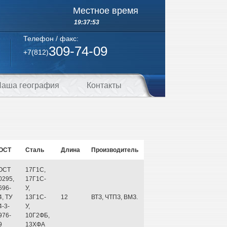
Местное время
19:37:54
Телефон / факс:
309-74-09
+7(812)
аша география
Контакты
ОСТ
Сталь
Длина
Производитель
ОСТ
17Г1С,
0295,
17Г1С-
696-
У,
4, ТУ
13Г1С-
12
ВТЗ, ЧТПЗ, ВМЗ.
4-3-
У,
976-
10Г2ФБ,
9
13ХФА