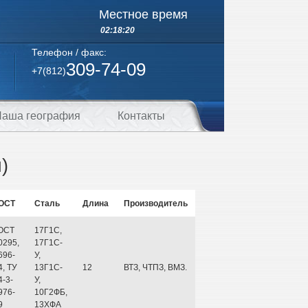
Местное время
02:18:20
Телефон / факс:
309-74-09
+7(812)
аша география
Контакты
)
ОСТ
Сталь
Длина
Производитель
ОСТ
17Г1С,
0295,
17Г1С-
696-
У,
4, ТУ
13Г1С-
12
ВТЗ, ЧТПЗ, ВМЗ.
4-3-
У,
976-
10Г2ФБ,
9
13ХФА