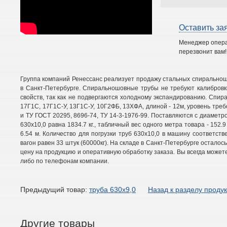
Оставить за
Менеджер опер
перезвонит вам!
Группа компаний Ренессанс реализует продажу стальных спиральнош
в Санкт-Петербурге. Спиральношовные трубы не требуют калибровки
свойств, так как не подвергаются холодному экспандированию. Спи
17Г1С, 17Г1С-У, 13Г1С-У, 10Г2ФБ, 13ХФА, длиной - 12м, уровень тре
и ТУ ГОСТ 20295, 8696-74, ТУ 14-3-1976-99. Поставляются с диаметр
630х10,0 равна 1834.7 кг., табличный вес одного метра товара - 152.9
6.54 м. Количество для погрузки труб 630х10,0 в машину соответстве
вагон равен 33 штук (60000кг). На складе в Санкт-Петербурге остало
цену на продукцию и оперативную обработку заказа. Вы всегда можете
либо по телефонам компании.
Предыдущий товар:
труба 630х9,0
Назад к разделу проду
Другие товары