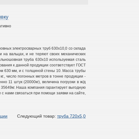
явку
ативно
овных электросварных труб 630х10,0 со склада
 на вальцах, и не теряют своих механических
ральношовная труба 630х10 используемая сталь
бования к данной продукции соответствует ГОСТ
ом 630 мм, и с толщиной стены 10. Масса трубы
 кг., число погонных метров в тонне продукции -
нно 11 штук (20000кг), величина погрузки в ж/д
сь 35649кг. Наша компания гарантирует выгодную
 с нами связаться при помощи заявки на сайте,
кции
Следующий товар:
труба 720х5,0