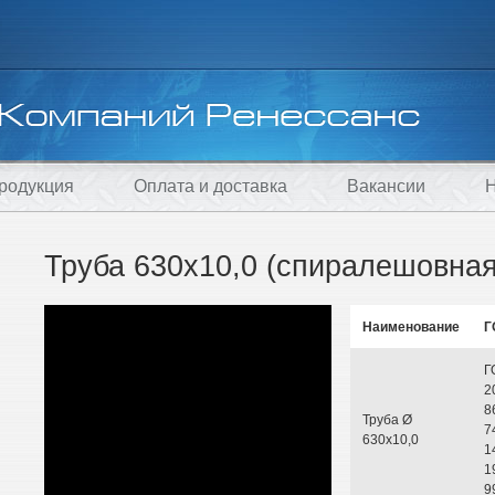
родукция
Оплата и доставка
Вакансии
Н
Труба 630х10,0 (спиралешовная
Наименование
Г
Г
2
8
Труба Ø
7
630х10,0
1
1
9