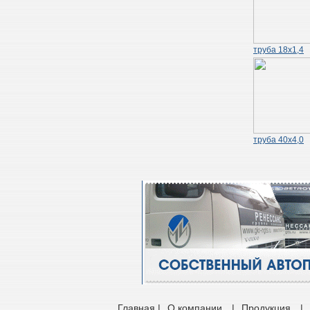
труба 18х1,4
труба 40х4,0
Главная |
О компании
|
Продукция
|