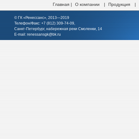
Главная |
О компании
|
Продукция
|
© ГК «Ренессанс», 2013—2019
Телефон/Факс: +7 (812)
309-74-09
,
Санкт-Петербург, набережная реки Смоленки, 14
E-mail:
renessansgk@bk.ru