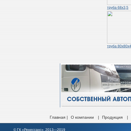
труба 68х3,5
труба 80х80х4
Главная |
О компании
|
Продукция
|
© ГК «Ренессанс», 2013—2019