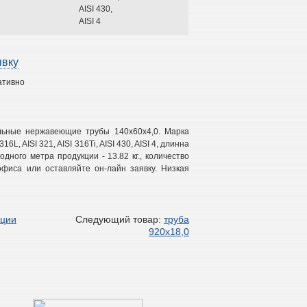
AISI 430,
AISI 4
явку
ативно
альные нержавеющие трубы 140х60х4,0. Марка
16L, AISI 321, AISI 316Ti, AISI 430, AISI 4, длинна
одного метра продукции - 13.82 кг., количество
фиса или оставляйте он-лайн заявку. Низкая
кции
Следующий товар:
труба
920х18,0