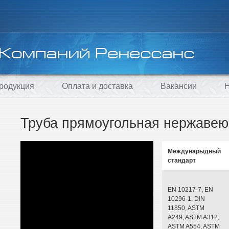
родукция
Оплата и доставка
Вакансии
Н
Труба прямоугольная нержавею
Междунарыдный
стандарт
EN 10217-7, EN
10296-1, DIN
11850, ASTM
A249, ASTM A312,
ASTM A554, ASTM