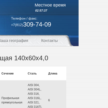
Местное время
02:57:37
Телефон / факс:
309-74-09
+7(812)
аша география
Контакты
щая 140х60х4,0
Сечение
Сталь
Длина
AISI 304,
AISI 304L,
AISI 316,
Профильная
AISI 316L,
6
прямоугольная
AISI 321,
AISI 316Ti,