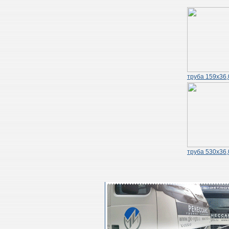
труба 159х36,
труба 530х36,