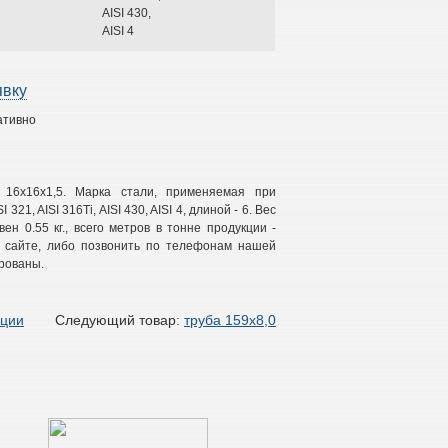
AISI 430,
AISI 4
явку
ативно
16х16х1,5. Марка стали, применяемая при
 321, AISI 316Ti, AISI 430, AISI 4, длиной - 6. Вес
ен 0.55 кг., всего метров в тонне продукции -
на сайте, либо позвонить по телефонам нашей
рованы.
кции
Следующий товар:
труба 159х8,0