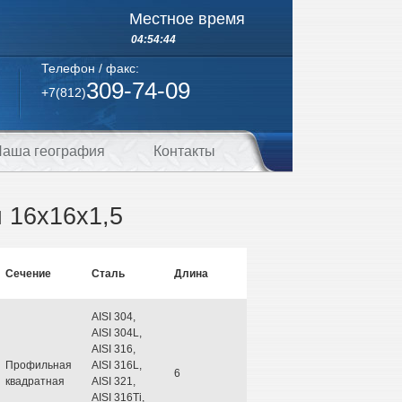
Местное время
04:54:44
Телефон / факс:
309-74-09
+7(812)
аша география
Контакты
 16х16х1,5
Сечение
Сталь
Длина
AISI 304,
AISI 304L,
AISI 316,
Профильная
AISI 316L,
6
квадратная
AISI 321,
AISI 316Ti,