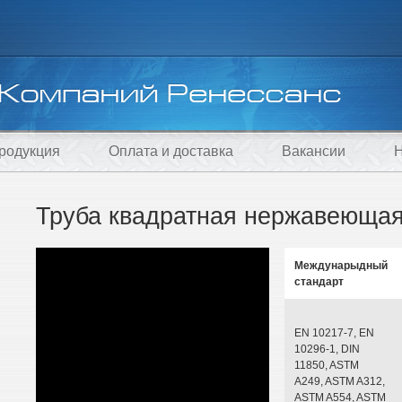
родукция
Оплата и доставка
Вакансии
Н
Труба квадратная нержавеющая
Междунарыдный
стандарт
EN 10217-7, EN
10296-1, DIN
11850, ASTM
A249, ASTM A312,
ASTM A554, ASTM