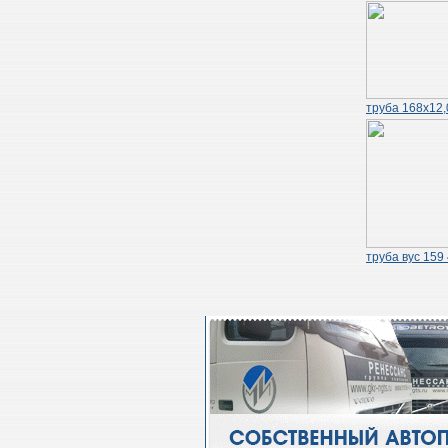
труба 168х12,
труба вус 159