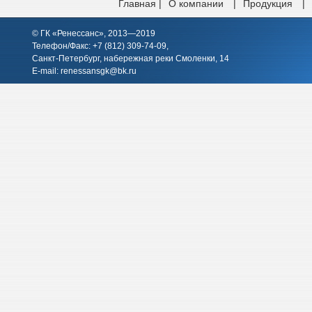
Главная |
О компании
|
Продукция
|
© ГК «Ренессанс», 2013—2019
Телефон/Факс: +7 (812)
309-74-09
,
Санкт-Петербург, набережная реки Смоленки, 14
E-mail:
renessansgk@bk.ru