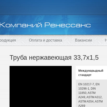
родукция
Оплата и доставка
Вакансии
Н
Труба нержавеющая 33,7х1,5
Междунарыдный
стандарт
EN 10217-7, EN
10296-1, DIN
11850, ASTM
A249, ASTM A312,
ASTM A554, ASTM
A269