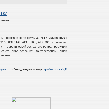
явку
ативно
ьные нержавеющие трубы 33,7х1,5. Длина трубы
316, AISI 316L, AISI 316Ti, AISI 201. количество
 кг., теоретический вес одного метра продукции
 на сайте, либо позвонить по телефонам нашей
рованы.
кции
Следующий товар:
труба 33,7х2,0