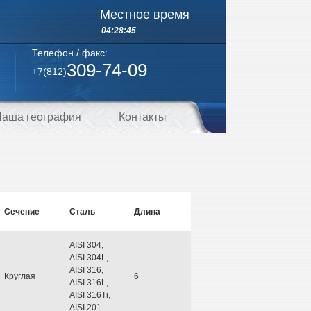
Местное время
04:28:45
Телефон / факс:
309-74-09
+7(812)
аша география
Контакты
Сечение
Сталь
Длина
AISI 304,
AISI 304L,
AISI 316,
Круглая
6
AISI 316L,
AISI 316Ti,
AISI 201