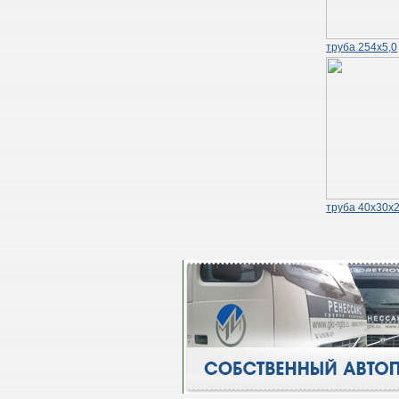
труба 254х5,0
труба 40х30х2