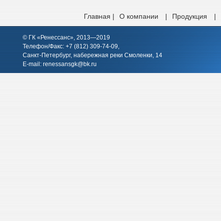
Главная |
О компании
|
Продукция
|
© ГК «Ренессанс», 2013—2019
Телефон/Факс: +7 (812)
309-74-09
,
Санкт-Петербург, набережная реки Смоленки, 14
E-mail:
renessansgk@bk.ru