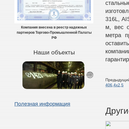
стальн
изготовл
316L, AI
м, вес о
Компания внесена в реестр надежных
партнеров Торгово-Промышленной Палаты
метра п
РФ
оставит
компан
Наши объекты
гаранти
Предыдущий
406,4х2,5
Полезная информация
Други