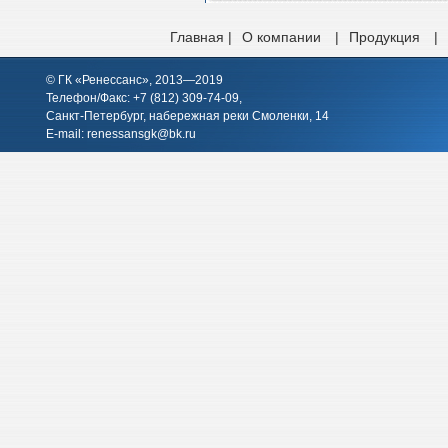
Главная |
О компании
|
Продукция
|
© ГК «Ренессанс», 2013—2019
Телефон/Факс: +7 (812)
309-74-09
,
Санкт-Петербург, набережная реки Смоленки, 14
E-mail:
renessansgk@bk.ru