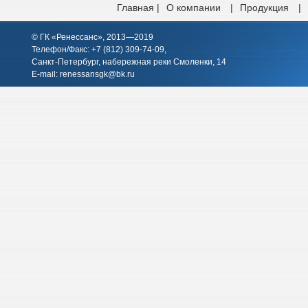
Главная |
О компании
|
Продукция
|
© ГК «Ренессанс», 2013—2019
Телефон/Факс: +7 (812)
309-74-09
,
Санкт-Петербург, набережная реки Смоленки, 14
E-mail:
renessansgk@bk.ru