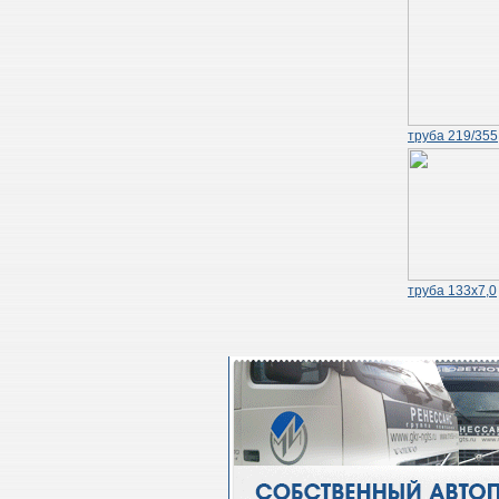
труба 219/355
труба 133х7,0