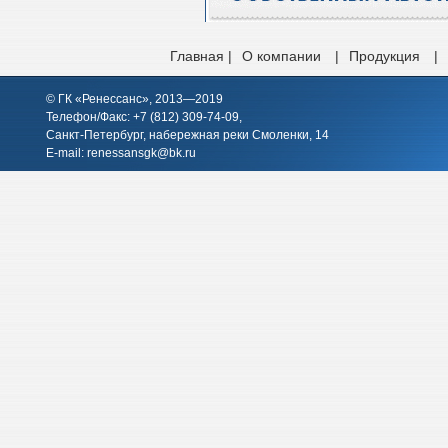
Главная |
О компании
|
Продукция
|
© ГК «Ренессанс», 2013—2019
Телефон/Факс: +7 (812)
309-74-09
,
Санкт-Петербург, набережная реки Смоленки, 14
E-mail:
renessansgk@bk.ru