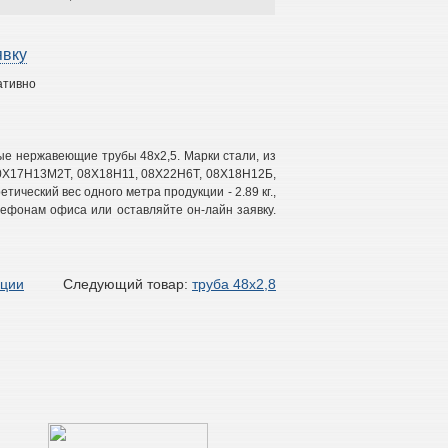
явку
ативно
ые нержавеющие трубы 48х2,5. Марки стали, из
10Х17Н13М2Т, 08Х18Н11, 08Х22Н6Т, 08Х18Н12Б,
ретический вес одного метра продукции - 2.89 кг.,
лефонам офиса или оставляйте он-лайн заявку.
кции
Следующий товар:
труба 48х2,8