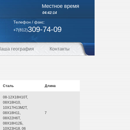
Местное время
04:42:14
Телефон / факс:
309-74-09
+7(812)
аша география
Контакты
Сталь
Длина
08-12Х18Н10Т,
08Х18Н10,
10Х17Н13М2Т,
08Х18Н11,
7
08Х22Н6Т,
08Х18Н12Б,
10Х23Н18, 06