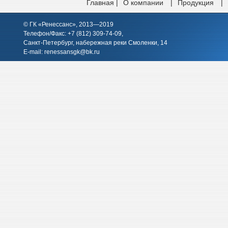
Главная |
О компании
|
Продукция
|
© ГК «Ренессанс», 2013—2019
Телефон/Факс: +7 (812)
309-74-09
,
Санкт-Петербург, набережная реки Смоленки, 14
E-mail:
renessansgk@bk.ru