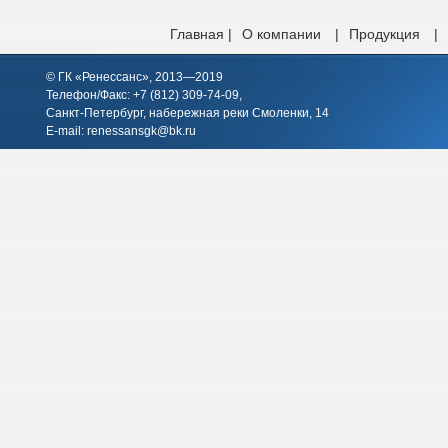
Главная |
О компании
|
Продукция
|
© ГК «Ренессанс», 2013—2019
Телефон/Факс: +7 (812)
309-74-09
,
Санкт-Петербург, набережная реки Смоленки, 14
E-mail:
renessansgk@bk.ru