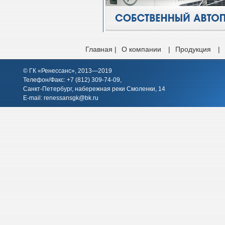
Главная |
О компании
|
Продукция
|
© ГК «Ренессанс», 2013—2019
Телефон/Факс: +7 (812)
309-74-09
,
Санкт-Петербург, набережная реки Смоленки, 14
E-mail:
renessansgk@bk.ru