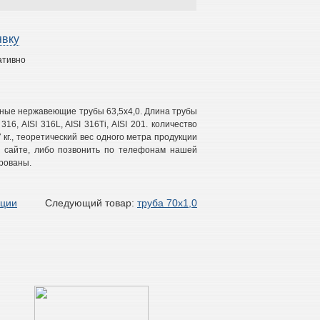
явку
ативно
ьные нержавеющие трубы 63,5х4,0. Длина трубы
316, AISI 316L, AISI 316Ti, AISI 201. количество
7 кг., теоретический вес одного метра продукции
 на сайте, либо позвонить по телефонам нашей
рованы.
кции
Следующий товар:
труба 70х1,0