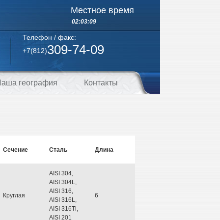
Местное время
02:03:10
Телефон / факс:
309-74-09
+7(812)
аша география
Контакты
Сечение
Сталь
Длина
AISI 304,
AISI 304L,
AISI 316,
Круглая
6
AISI 316L,
AISI 316Ti,
AISI 201