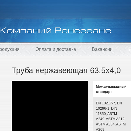
родукция
Оплата и доставка
Вакансии
Н
Труба нержавеющая 63,5х4,0
Междунарыдный
стандарт
EN 10217-7, EN
10296-1, DIN
11850, ASTM
A249, ASTM A312,
ASTM A554, ASTM
A269