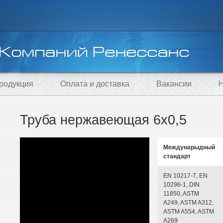
родукция
Оплата и доставка
Вакансии
Н
Труба нержавеющая 6х0,5
Междунарыдный
стандарт
EN 10217-7, EN
10296-1, DIN
11850, ASTM
A249, ASTM A312,
ASTM A554, ASTM
A269