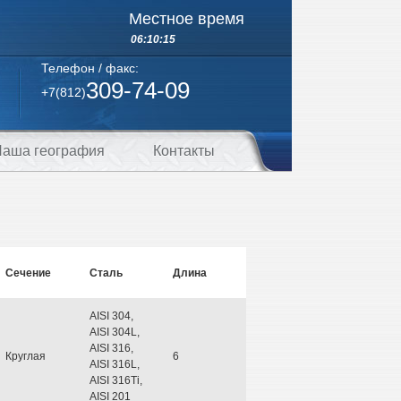
Местное время
06:10:15
Телефон / факс:
309-74-09
+7(812)
аша география
Контакты
Сечение
Сталь
Длина
AISI 304,
AISI 304L,
AISI 316,
Круглая
6
AISI 316L,
AISI 316Ti,
AISI 201