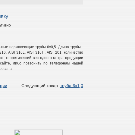
явку
ативно
льные нержавеющие трубы 6х0,5. Длина трубы -
16, AISI 316L, AISI 316Ti, AISI 201. количество
 кг., теоретический вес одного метра продукции
а сайте, либо позвонить по телефонам нашей
рованы.
кции
Следующий товар:
труба 6х1,0