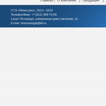
Главная |
О компании
|
Продукция
|
© ГК «Ренессанс», 2013—2019
Телефон/Факс: +7 (812)
309-74-09
,
Санкт-Петербург, набережная реки Смоленки, 14
E-mail:
renessansgk@bk.ru