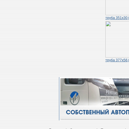
труба 351х30,
труба 377х56,