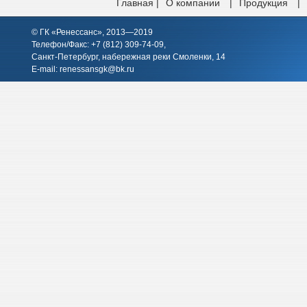
Главная |
О компании
|
Продукция
|
© ГК «Ренессанс», 2013—2019
Телефон/Факс: +7 (812)
309-74-09
,
Санкт-Петербург, набережная реки Смоленки, 14
E-mail:
renessansgk@bk.ru