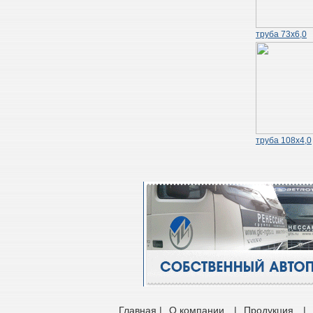
труба 73х6,0
труба 108х4,0
Главная |
О компании
|
Продукция
|