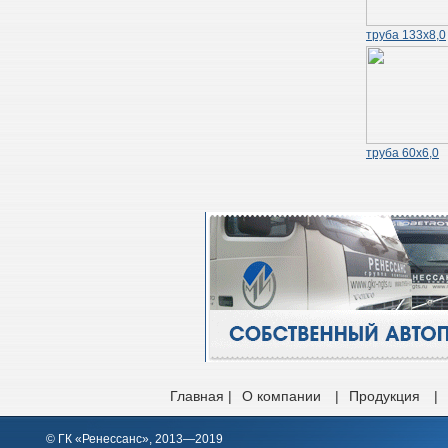
труба 133х8,0
труба 60х6,0
Главная |
О компании
|
Продукция
|
© ГК «Ренессанс», 2013—2019