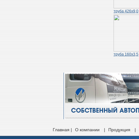
труба 426х9,0
труба 160х3,5
Главная |
О компании
|
Продукция
|