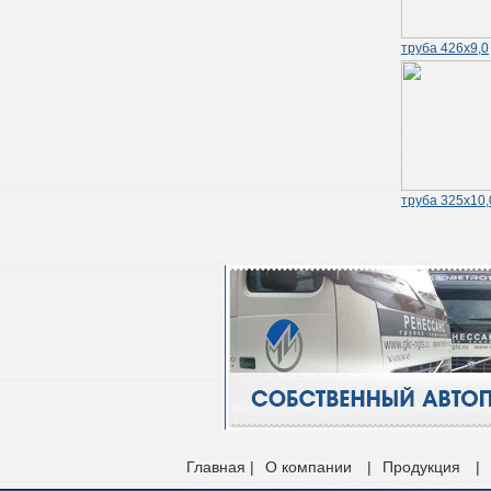
труба 426х9,0
труба 325х10,
Главная |
О компании
|
Продукция
|