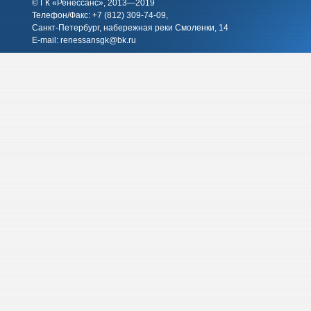
© ГК «Ренессанс», 2013—2019
Телефон/Факс: +7 (812)
309-74-09
,
Санкт-Петербург, набережная реки Смоленки, 14
E-mail:
renessansgk@bk.ru