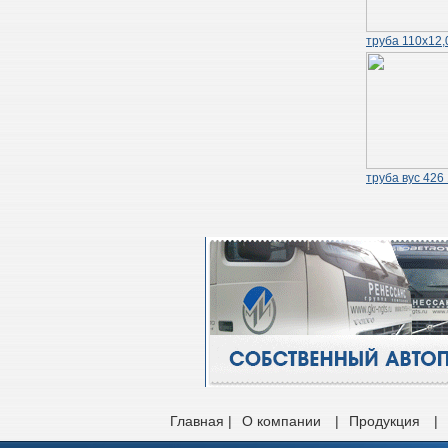
труба 110х12,
труба вус 426
Главная |
О компании
|
Продукция
|