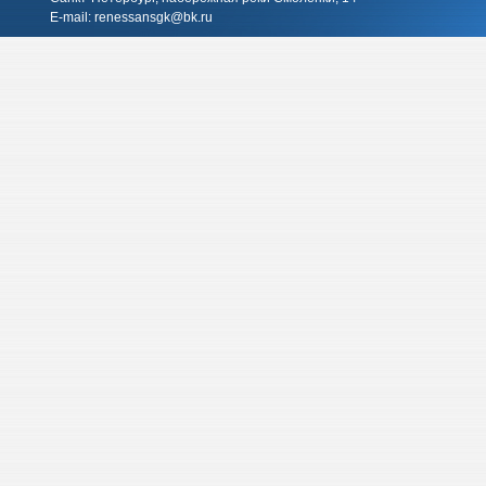
E-mail:
renessansgk@bk.ru