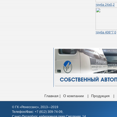
труба 24х0,2
труба 406*7,0
Главная |
О компании
|
Продукция
|
© ГК «Ренессанс», 2013—2019
Телефон/Факс: +7 (812)
309-74-09
,
Санкт-Петербург, набережная реки Смоленки, 14