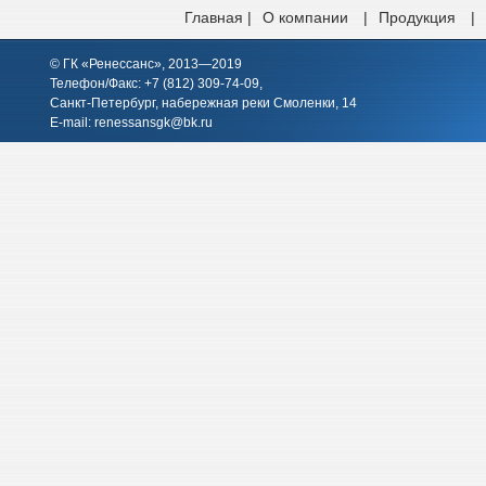
Главная |
О компании
|
Продукция
|
© ГК «Ренессанс», 2013—2019
Телефон/Факс: +7 (812)
309-74-09
,
Санкт-Петербург, набережная реки Смоленки, 14
E-mail:
renessansgk@bk.ru