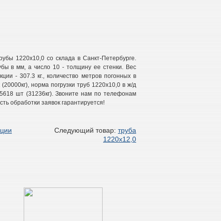
убы 1220х10,0 со склада в Санкт-Петербурге.
бы в мм, а число 10 - толщину ее стенки. Вес
кции - 307.3 кг., количество метров погонных в
(20000кг), норма погрузки труб 1220х10,0 в ж/д
15618 шт (31236кг). Звоните нам по телефонам
сть обработки заявок гарантируется!
кции
Следующий товар:
труба
1220х12,0