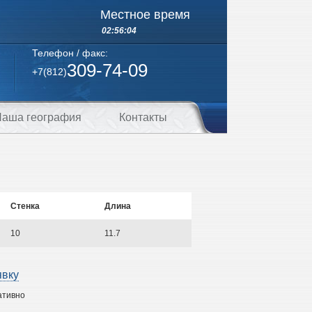
Местное время
02:56:05
Телефон / факс:
309-74-09
+7(812)
аша география
Контакты
Стенка
Длина
10
11.7
явку
ативно