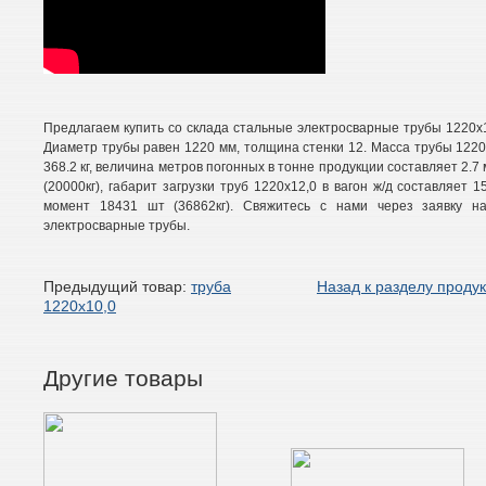
Предлагаем купить со склада стальные электросварные трубы 1220х12
Диаметр трубы равен 1220 мм, толщина стенки 12. Масса трубы 1220х1
368.2 кг, величина метров погонных в тонне продукции составляет 2.7 
(20000кг), габарит загрузки труб 1220х12,0 в вагон ж/д составляет 
момент 18431 шт (36862кг). Свяжитесь с нами через заявку н
электросварные трубы.
Предыдущий товар:
труба
Назад к разделу проду
1220х10,0
Другие товары