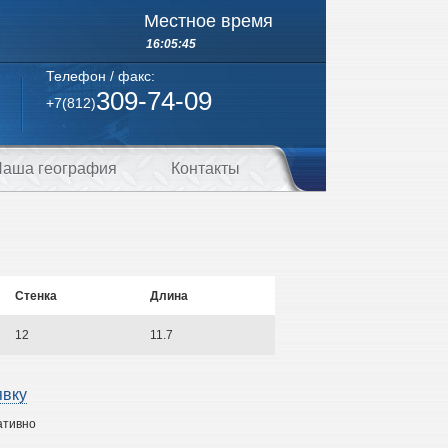
Местное время
16:05:45
Телефон / факс:
309-74-09
+7(812)
аша география
Контакты
Стенка
Длина
12
11.7
явку
ативно