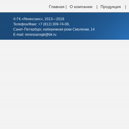
Главная |
О компании
|
Продукция
|
© ГК «Ренессанс», 2013—2019
Телефон/Факс: +7 (812)
309-74-09
,
Санкт-Петербург, набережная реки Смоленки, 14
E-mail:
renessansgk@bk.ru