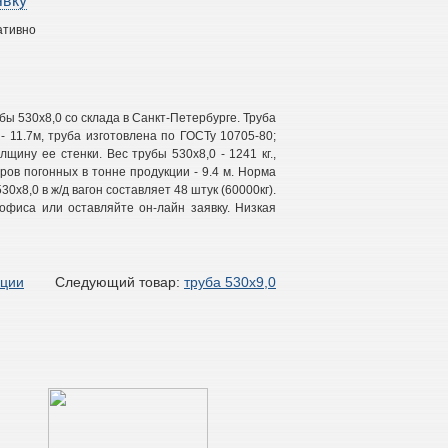
явку
ативно
ы 530х8,0 со склада в Санкт-Петербурге. Труба
- 11.7м, труба изготовлена по ГОСТу 10705-80;
щину ее стенки. Вес трубы 530х8,0 - 1241 кг.,
тров погонных в тонне продукции - 9.4 м. Норма
30х8,0 в ж/д вагон составляет 48 штук (60000кг).
офиса или оставляйте он-лайн заявку. Низкая
кции
Следующий товар:
труба 530х9,0