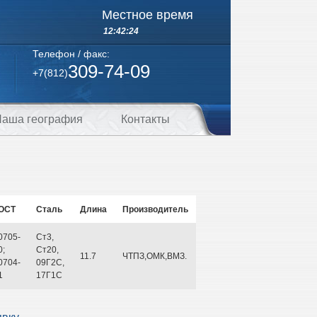
Местное время
12:42:24
Телефон / факс:
309-74-09
+7(812)
аша география
Контакты
ОСТ
Сталь
Длина
Производитель
0705-
Ст3,
0;
Ст20,
11.7
ЧТПЗ,ОМК,ВМЗ.
0704-
09Г2С,
1
17Г1С