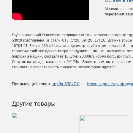
Оставить за
Менеджер опер
перезвонит вам!
Группа компаний Ренессанс предлагает стальные электросварные труб
530х8 изготовлена из стали Ст3, Ст20, 09Г2С, 17Г1С, длинна трубы 
10704-91. Число 530 обозначает диаметр трубы в мм, а число 8 - тол
теоретический вес одного метра продукции - 106.1 кг., количество ме
погрузки в машину составляет 16 штук (20000кг), норма погрузки труб 5
Остаток на складе составляет 24174кг. Звоните нам по телефонам 
стоимость и оперативность обработки заявок гарантируется!
Предыдущий товар:
труба 530х7,0
Назад к разделу проду
Другие товары