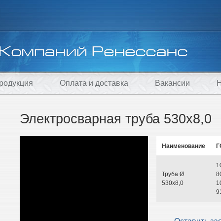
родукция
Оплата и доставка
Вакансии
Н
Электросварная труба 530х8,0
Наименование
Г
1
Труба Ø
8
530х8,0
1
9