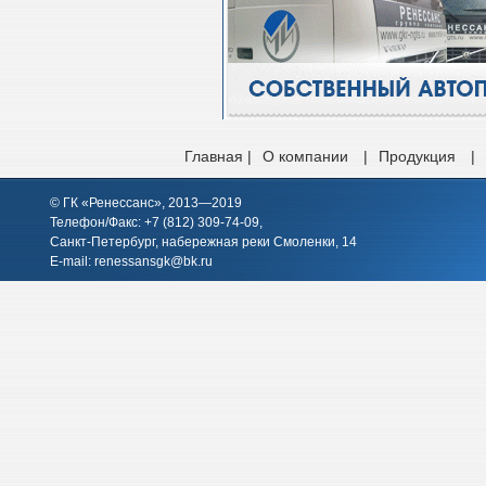
Главная |
О компании
|
Продукция
|
© ГК «Ренессанс», 2013—2019
Телефон/Факс: +7 (812)
309-74-09
,
Санкт-Петербург, набережная реки Смоленки, 14
E-mail:
renessansgk@bk.ru