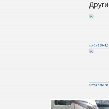
Други
труба 150х4,0
труба 465х20