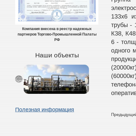
электро
133х6 и
трубы - 
Компания внесена в реестр надежных
К38, К48
партнеров Торгово-Промышленной Палаты
РФ
6 - толщ
одного м
Наши объекты
продукц
(20000кг
(60000к
телефон
оператив
Полезная информация
Предыдущий