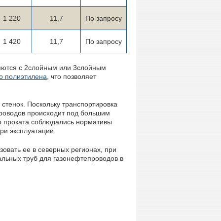
1 220
11,7
По запросу
1 420
11,7
По запросу
яются с 2слойным или 3слойным
го полиэтилена
, что позволяет
 стенок. Поскольку транспортировка
роводов происходит под большим
го проката соблюдались нормативы
ри эксплуатации.
овать ее в северных регионах, при
альных труб для газонефтепроводов в