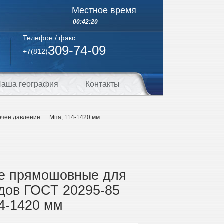
Местное время
00:42:20
Телефон / факс:
309-74-09
+7(812)
аша география
Контакты
чее давление … Мпа, 114-1420 мм
ые прямошовные для
дов ГОСТ 20295-85
4-1420 мм