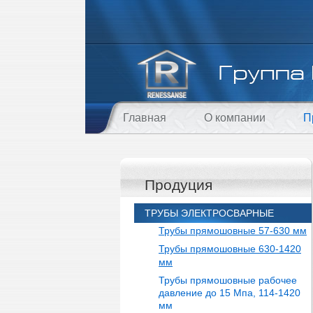
Главная
О компании
П
Продуция
ТРУБЫ ЭЛЕКТРОСВАРНЫЕ
Трубы прямошовные 57-630 мм
Трубы прямошовные 630-1420
мм
Трубы прямошовные рабочее
давление до 15 Мпа, 114-1420
мм