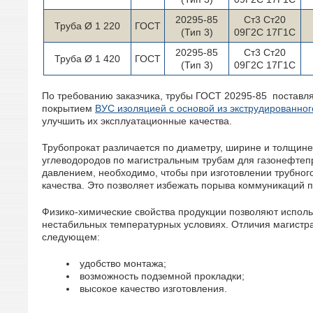
20295-85
Ст3 Ст20
Труба Ø 1 220
ГОСТ
(Тип 3)
09Г2С 17Г1С
20295-85
Ст3 Ст20
Труба Ø 1 420
ГОСТ
(Тип 3)
09Г2С 17Г1С
По требованию заказчика, трубы ГОСТ 20295-85 поставл
покрытием
ВУС изоляцией с основой из экструдированно
улучшить их эксплуатационные качества.
Трубопрокат различается по диаметру, ширине и толщине
углеводородов по магистральным трубам для газонефтеп
давлением, необходимо, чтобы при изготовлении трубно
качества. Это позволяет избежать порыва коммуникаций п
Физико-химические свойства продукции позволяют использ
нестабильных температурных условиях. Отличия магистр
следующем:
удобство монтажа;
возможность подземной прокладки;
высокое качество изготовления.