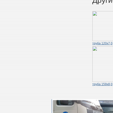
Други
труба 120х7,0
труба 159х8,0