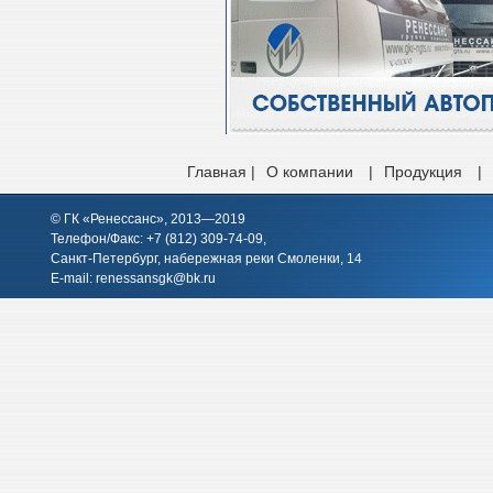
Главная |
О компании
|
Продукция
|
© ГК «Ренессанс», 2013—2019
Телефон/Факс: +7 (812)
309-74-09
,
Санкт-Петербург, набережная реки Смоленки, 14
E-mail:
renessansgk@bk.ru