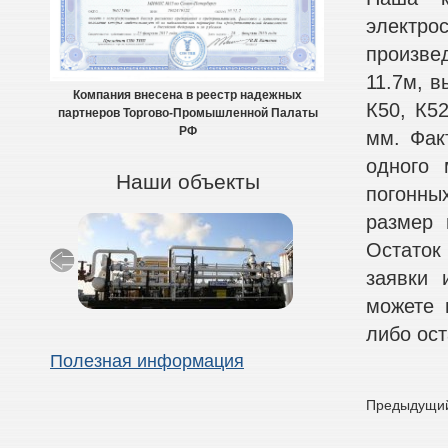
электро
произве
11.7м, в
Компания внесена в реестр надежных
К50, К52
партнеров Торгово-Промышленной Палаты
РФ
мм. Факт
одного 
Наши объекты
погонны
размер 
Остаток 
заявки 
можете 
либо ост
Полезная информация
Предыдущий