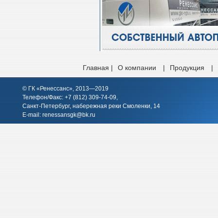
Главная |
О компании
|
Продукция
|
© ГК «Ренессанс», 2013—2019
Телефон/Факс: +7 (812)
309-74-09
,
Санкт-Петербург, набережная реки Смоленки, 14
E-mail:
renessansgk@bk.ru