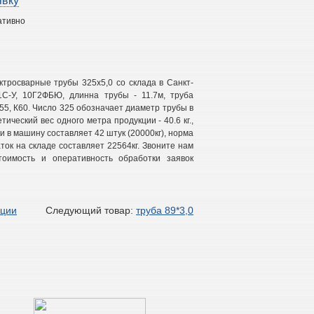
явку
ативно
тросварные трубы 325х5,0 со склада в Санкт-
1С-У, 10Г2ФБЮ, длинна трубы - 11.7м, труба
К55, К60. Число 325 обозначает диаметр трубы в
етический вес одного метра продукции - 40.6 кг.,
и в машину составляет 42 штук (20000кг), норма
аток на складе составляет 22564кг. Звоните нам
оимость и оперативность обработки заявок
кции
Следующий товар:
труба 89*3,0