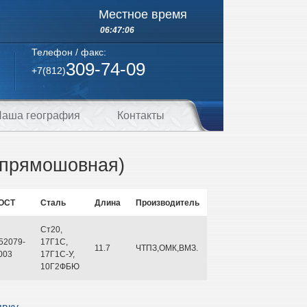
Местное время
06:47:07
Телефон / факс:
309-74-09
+7(812)
аша география
Контакты
(прямошовная)
ОСТ
Сталь
Длина
Производитель
Ст20,
52079-
17Г1С,
11.7
ЧТПЗ,ОМК,ВМЗ.
003
17Г1С-У,
10Г2ФБЮ