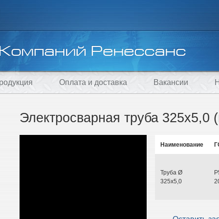
родукция
Оплата и доставка
Вакансии
Н
Электросварная труба 325х5,0 
Наименование
Г
Труба Ø
Р
325х5,0
2