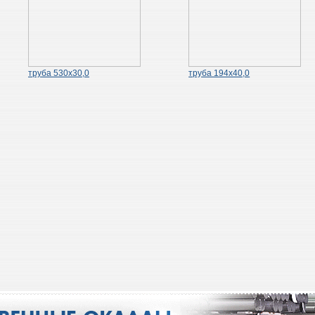
труба 530х30,0
труба 194х40,0