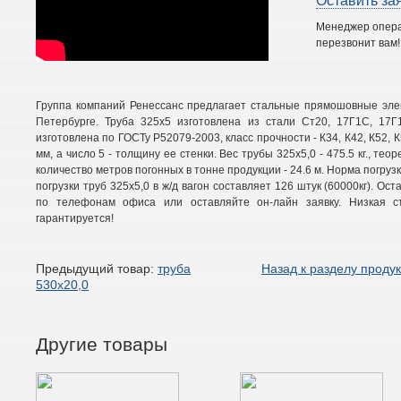
Оставить за
Менеджер опер
перезвонит вам!
Группа компаний Ренессанс предлагает стальные прямошовные элек
Петербурге. Труба 325х5 изготовлена из стали Ст20, 17Г1С, 17Г
изготовлена по ГОСТу Р52079-2003, класс прочности - К34, К42, К52, 
мм, а число 5 - толщину ее стенки. Вес трубы 325х5,0 - 475.5 кг., теор
количество метров погонных в тонне продукции - 24.6 м. Норма погрузк
погрузки труб 325х5,0 в ж/д вагон составляет 126 штук (60000кг). Ост
по телефонам офиса или оставляйте он-лайн заявку. Низкая ст
гарантируется!
Предыдущий товар:
труба
Назад к разделу проду
530х20,0
Другие товары